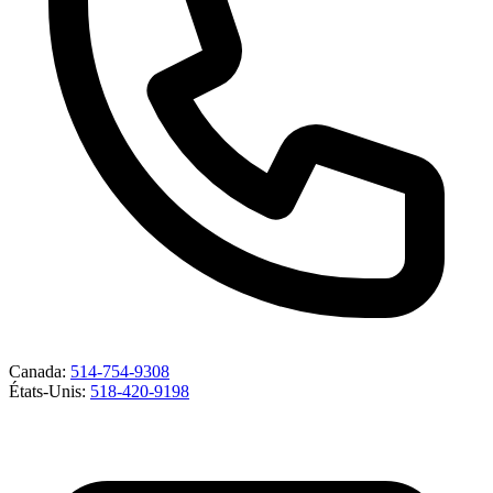
Canada
:
514-754-9308
États-Unis
:
518-420-9198