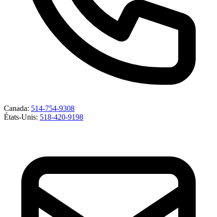
Canada
:
514-754-9308
États-Unis
:
518-420-9198