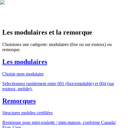
EN
FR
|
Soumission
Les modulaires et la remorque
Choisissez une catégorie: modulaires (fixe ou sur essieux) ou
remorque.
Les modulaires
Choisir mon modulaire
Sélectionnez rapidement entre 001 (fixe/empilable) et 004 (sur
essieux, mobile).
Remorques
Structures mobiles certifiées
Remorque pour mini‑roulotte / mini‑maison, conforme Canada/
États‑Unis.