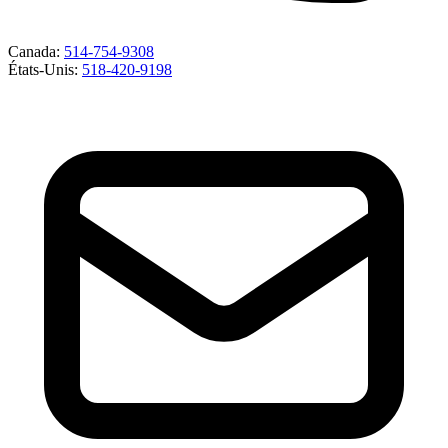
Canada
:
514-754-9308
États-Unis
:
518-420-9198