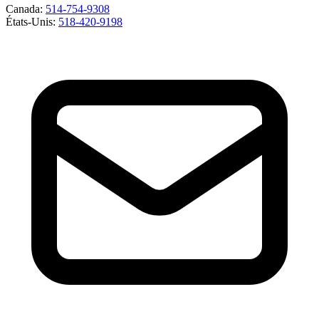
Canada
:
514-754-9308
États-Unis
:
518-420-9198