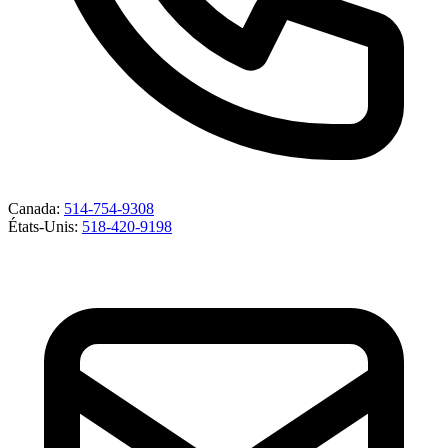
Canada
:
514-754-9308
États-Unis
:
518-420-9198